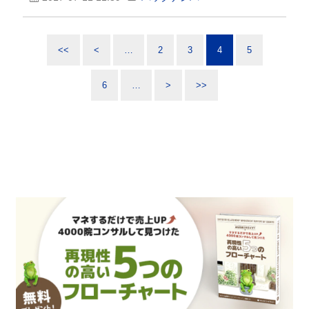
<<
<
…
2
3
4
5
6
…
>
>>