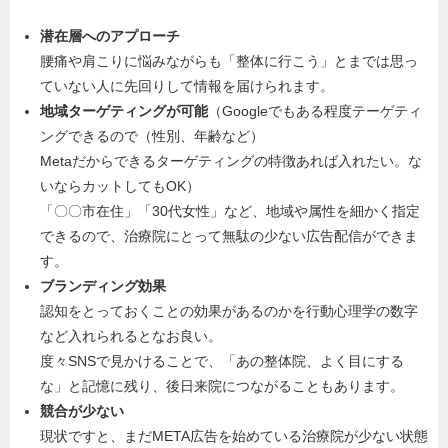
潜在層へのアプローチ
腰痛や肩こりに悩みながらも「整体に行こう」とまでは思っ
ていない人に先回りして情報を届けられます。
地域ターゲティングが可能
（Googleでもある程度テーゲティ
ングできるので（性別、年齢など）
Metaだからできるターゲティングの特徴あれば入れたい。な
いならカットしてもOK）
「〇〇市在住」「30代女性」など、地域や属性を細かく指定
できるので、治療院にとって無駄の少ない広告配信ができま
す。
ブランディング効果
認知をとっておくことの効果があるのかを行動心理学の数字
など入れられるとなお良い。
度々SNSで見かけることで、「あの整体院、よく目にする
な」と記憶に残り、後日来院につながることもあります。
競合が少ない
現状ですと、まだMETA広告を始めている治療院が少ない状態