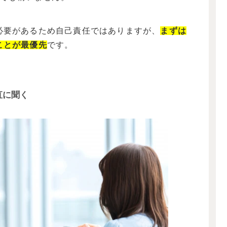
必要があるため自己責任ではありますが、
まずは
こと
が
最優先
です。
直に聞く