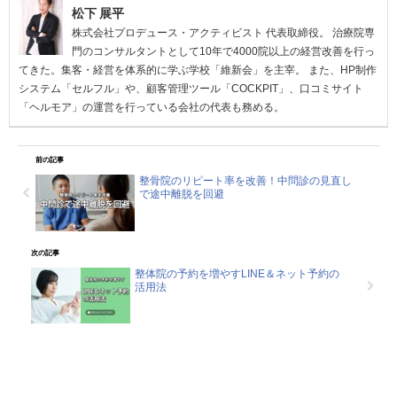
松下 展平
株式会社プロデュース・アクティビスト 代表取締役。 治療院専
門のコンサルタントとして10年で4000院以上の経営改善を行っ
てきた。集客・経営を体系的に学ぶ学校「維新会」を主宰。 また、HP制作
システム「セルフル」や、顧客管理ツール「COCKPIT」、口コミサイト
「ヘルモア」の運営を行っている会社の代表も務める。
前の記事
整骨院のリピート率を改善！中問診の見直し
で途中離脱を回避
次の記事
整体院の予約を増やすLINE＆ネット予約の
活用法