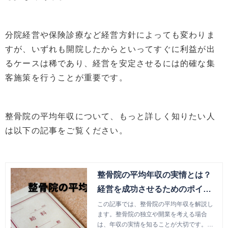
分院経営や保険診療など経営方針によっても変わりま
すが、いずれも開院したからといってすぐに利益が出
るケースは稀であり、経営を安定させるには的確な集
客施策を行うことが重要です。
整骨院の平均年収について、もっと詳しく知りたい人
は以下の記事をご覧ください。
整骨院の平均年収の実情とは？
経営を成功させるためのポイン
トも解説 | 治療院の経営・集客改
この記事では、整骨院の平均年収を解説し
ます。整骨院の独立や開業を考える場合
善ツール＆サービス「株式会社
は、年収の実情を知ることが大切です。経