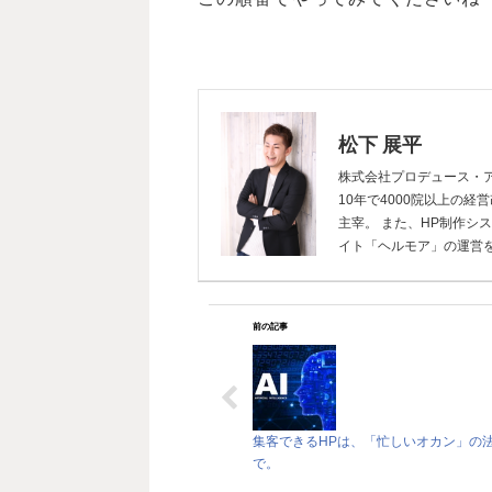
松下 展平
株式会社プロデュース・ア
10年で4000院以上の
主宰。 また、HP制作シ
イト「ヘルモア」の運営
前の記事
集客できるHPは、「忙しいオカン」の
で。