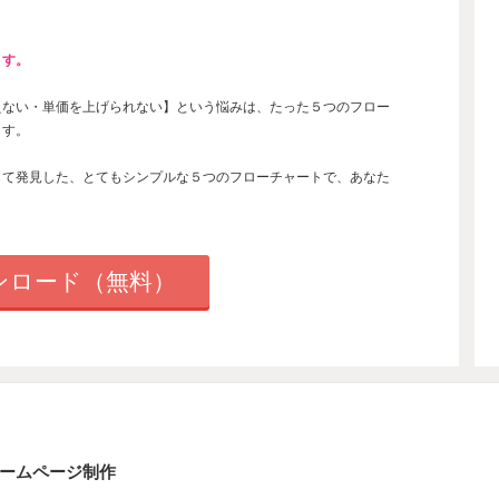
ます。
えない
・単価を上げられない】
という悩みは、たった
５つのフロー
ます。
して発見した、とてもシンプルな５つのフローチャートで、あなた
ンロード（無料）
ームページ制作