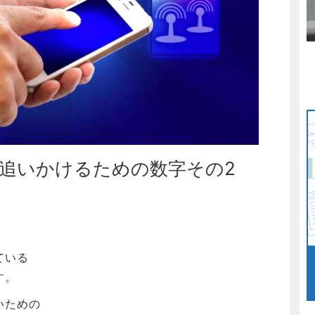
追いかけるための数字その2
ている
す。
いための