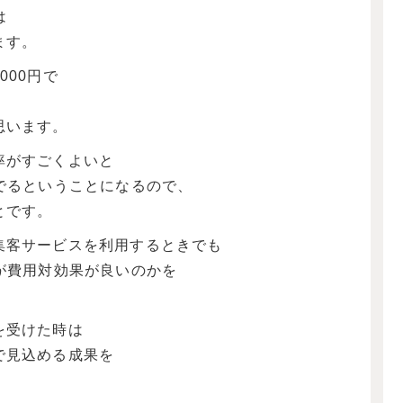
は
ます。
000円で
思います。
率がすごくよいと
でるということになるので、
とです。
集客サービスを利用するときでも
が費用対効果が良いのかを
を受けた時は
で見込める成果を