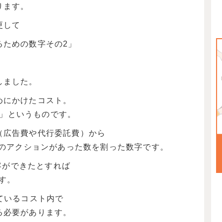
ります。
更して
るための数字その2」
しました。
めにかけたコスト。
on）」というものです。
（広告費や代行委託費）から
どのアクションがあった数を割った数字です。
集客ができたとすれば
です。
ているコスト内で
る必要があります。