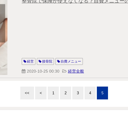
整骨院で保険が使えなくなる？自費メニュー
経営
接骨院
自費メニュー
2020-10-25 00:30
経営全般
<<
<
1
2
3
4
5