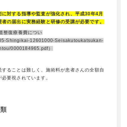
に対する指導や監査が強化され、平成30年4月
理者の届出に実務経験と研修
の
受講が必要です。
柔道整復療養費につい
/05-Shingikai-12601000-Seisakutoukatsukan-
antou/0000184965.pdf）
続することは難しく、施術料が患者さんの全額自
が必要視されています。
種類