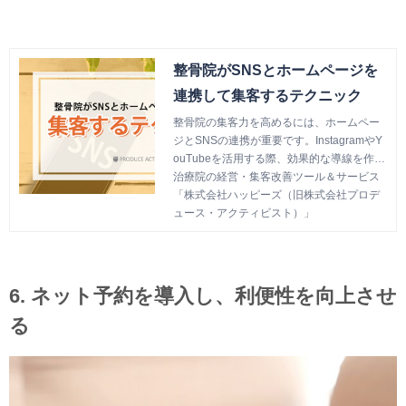
整骨院がSNSとホームページを
連携して集客するテクニック
整骨院の集客力を高めるには、ホームペー
ジとSNSの連携が重要です。InstagramやY
ouTubeを活用する際、効果的な導線を作る
ことで集客効果が大きく変わります。今回
治療院の経営・集客改善ツール＆サービス
は、その連携方法を2つのやり方に分けて解
「株式会社ハッピーズ（旧株式会社プロデ
説します。
ュース・アクティビスト）」
6. ネット予約を導入し、利便性を向上させ
る