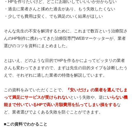
・HPを作りたいけど、どこにお願いしていいいか分からない
・過去に業者さんと揉めた過去があり、もう失敗したくない
・少しでも費用は安く、でも満足のいく結果がほしい
そんな先生の不安を解消するために、これまで数百という治療院さ
んのHP制作に携わってきた治療院専門WEBマーケッターが、業者
選びのコツを資料にまとめました。
とはいえ、どのような目的でHPを作るかによってピッタリの業者
さんも変わってきますので、まずは先生の目的タイプを診断したう
えで、それぞれに適した業者の特徴を解説しています。
この資料をみていただくことで、
『安いだけ』の業者を選んでしま
って満足にサービスが受けられない
という失敗や、逆に
いらない機
能まで付いているHPで高い月額費用を払ってしまい損をする
な
ど、業者選びでよくある失敗を防ぐことができます。
■
この資料でわかること