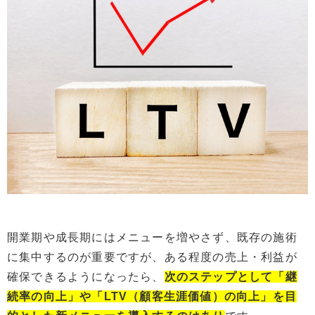
開業期や成長期にはメニューを増やさず、既存の施術
に集中するのが重要ですが、
ある程度の売上・利益
が
確保できるよう
に
なったら、
次
の
ステップとして「継
続率
の
向上」や「LTV（顧客生涯価値）
の
向上」を目