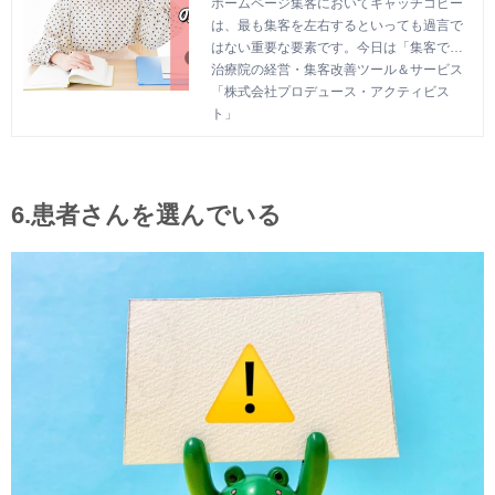
ホームページ集客においてキャッチコピー
は、最も集客を左右するといっても過言で
はない重要な要素です。今日は「集客でき
るキャッチコピーの作り方」を6つご紹介し
治療院の経営・集客改善ツール＆サービス
ます。キャッチコピーを変えるだけで集客
「株式会社プロデュース・アクティビス
が2倍3倍と増えることも珍しくないため、
ト」
ぜひこの記事で学んでください。
6.患者さんを選んでいる